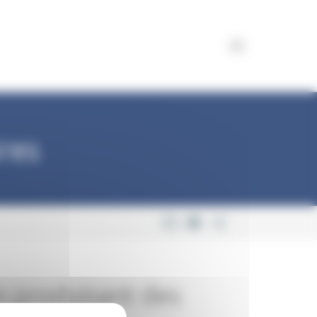
ires
n produisant des