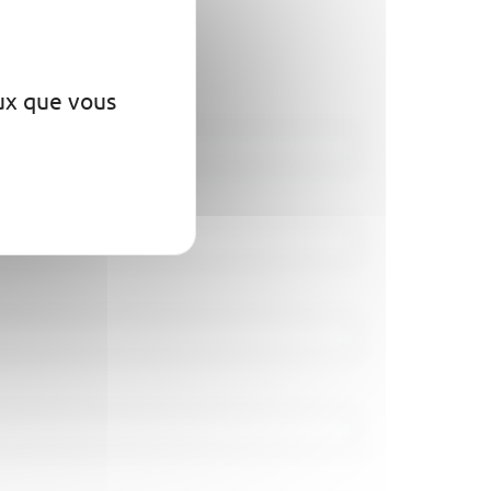
igner le
eux que vous