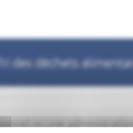
Tri des déchets alimenta
sionnel ou une administratio