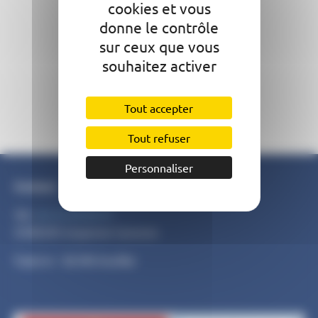
cookies et vous
donne le contrôle
sur ceux que vous
souhaitez activer
Tout accepter
Tout refuser
Personnaliser
Contact
Tél :
05 63 29 09 97
SMEEOM moyenne Garonne
Fipierre - 82340 Auvillar