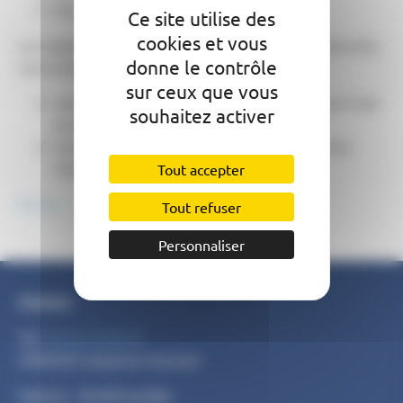
Rue de Belleperche
Ce site utilise des
cookies et vous
Les habitants sans possibilisté de composteur à domicile,
donne le contrôle
sont invités à venir retirer leur seau le :
sur ceux que vous
samedi 6 décembre, de 15h à 19h, marché de Noël
souhaitez activer
de Donzac
mercredi 10 décembre, de 17h à 19h, salle des
Aînés
Tout accepter
Retour
Tout refuser
Personnaliser
Contact
Tél :
05 63 29 09 97
SMEEOM moyenne Garonne
Fipierre - 82340 Auvillar