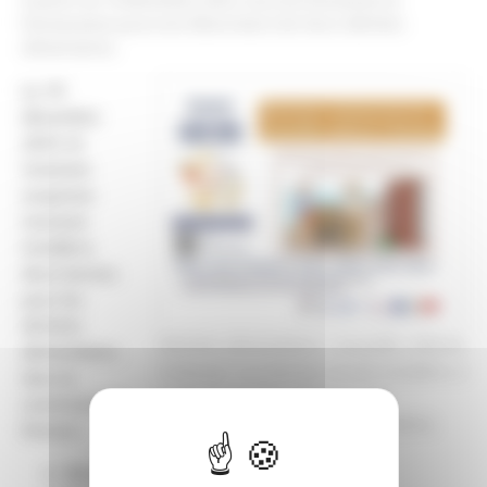
Donzacaises pourront désormais trier leurs déchets
alimentaires.
Le 10
décembre
2025, le
Smeeom
moyenne
Garonne
installera
deux bornes
pour les
déchets
Déchets alimentaires : nouvelle collecte
alimentaires
à Donzac. Les bornes seront installées à
dans la
partir du 10 décembre rue de
commune de
Belleperche et Résidence Miradoux.
Donzac :
Résidence Miradoux